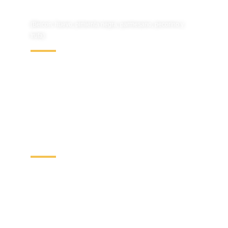
Tartufata
(Beicon, huevo, pimienta negra, parmesano, pecorino y
trufa)
14.00€
Spaghetti Carbonara
Vegetariana
(Calabacín, huevo, pimienta negra, parmesano y pecorino)
12.50€
Spaghetti
Spaghetti
Fusilli