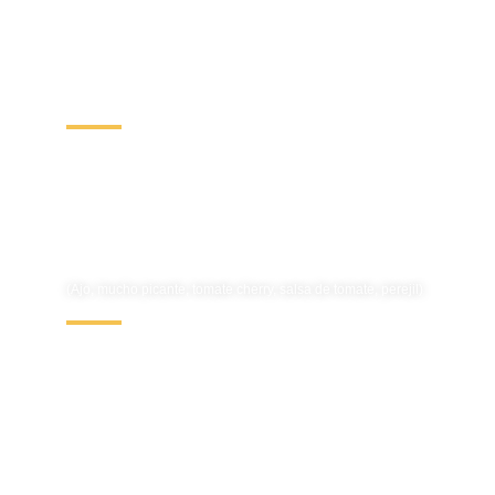
Penne al Pomodoro o al
Pesto
9.50€
Penne All’Arrabbiata
(Ajo, mucho picante, tomate cherry, salsa de tomate, perejil)
$10
Penne a 4 Quesos
(Gorgonzola, brie, taleggio, parmesano, nata, nuez